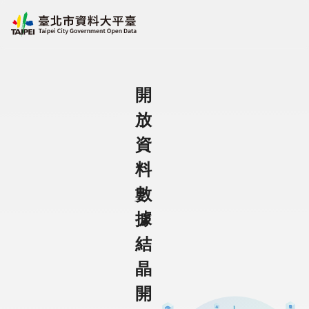
跳至主要內容
臺北市資料大平臺
開
放
資
料
數
據
結
晶
開