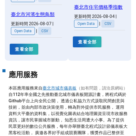
臺北市住宅價格季指數
臺北市河濱生態鳥類
更新時間 2026-08-04
|
|
更新時間 2026-08-07
|
Open Data
CSV
|
Open Data
CSV
查看全部
查看全部
應用服務
本區應用服務來自
臺北市城市儀表板
（如有問題，請洽原網站）
自112年率全國之先推動臺北城市儀表板開源計畫，將程式碼於
Github平台上向全民公開， 透過公私協力方式汲取民間創意與
技術，並由內部市政決策使用，轉為對外提供市民服務， 運用
資料大平臺的資料集，以視覺化圖表結合地理圖資呈現市政服務
資訊，讓市民掌握城市脈動， 知悉生活周遭大小事。為了提供
民眾更好的數位公共服務，每年亦舉辦臺北程式設計節儀表板大
黑客松活動， 廣邀各界好手組成競賽團隊，獲獎作品已整併至