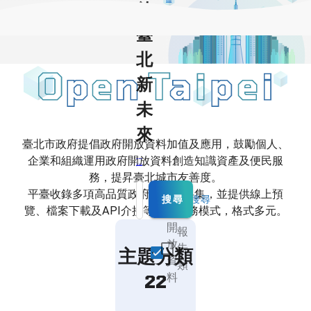
啟
臺
北
新
未
來
臺北市政府提倡政府開放資料加值及應用，鼓勵個人、
企業和組織運用政府開放資料創造知識資產及便民服
:::
務，提昇臺北城市友善度。
平臺收錄多項高品質政府開放資料集，並提供線上預
搜尋
請輸入檢索詞
進階搜尋
覽、檔案下載及API介接等多種服務模式，格式多元。
開
報
放
告
主題分類
資
類
料
22