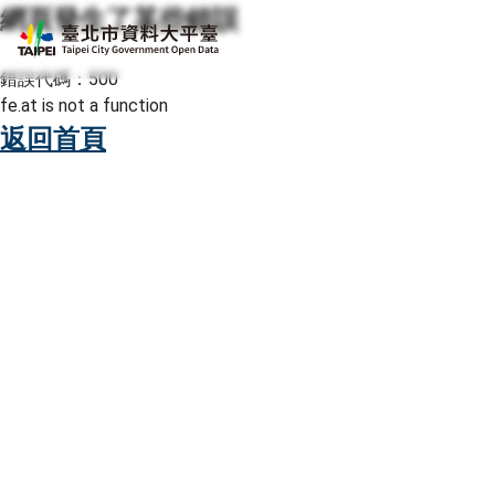
網頁發生了某些錯誤
跳至主要內容
臺北市資料大平臺
錯誤代碼：500
fe.at is not a function
返回首頁