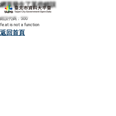
網頁發生了某些錯誤
跳至主要內容
臺北市資料大平臺
錯誤代碼：500
fe.at is not a function
返回首頁