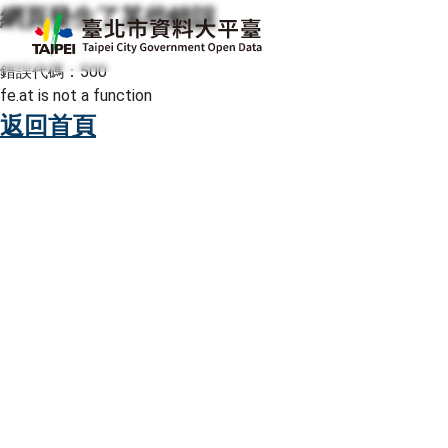
網頁發生了某些錯誤
跳至主要內容
臺北市資料大平臺
錯誤代碼：500
fe.at is not a function
返回首頁