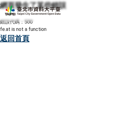
網頁發生了某些錯誤
跳至主要內容
臺北市資料大平臺
錯誤代碼：500
fe.at is not a function
返回首頁