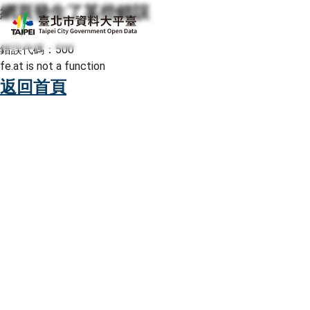
網頁發生了某些錯誤
跳至主要內容
臺北市資料大平臺
錯誤代碼：500
fe.at is not a function
返回首頁