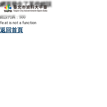
網頁發生了某些錯誤
跳至主要內容
臺北市資料大平臺
錯誤代碼：500
fe.at is not a function
返回首頁