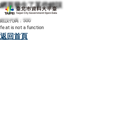
網頁發生了某些錯誤
跳至主要內容
臺北市資料大平臺
錯誤代碼：500
fe.at is not a function
返回首頁