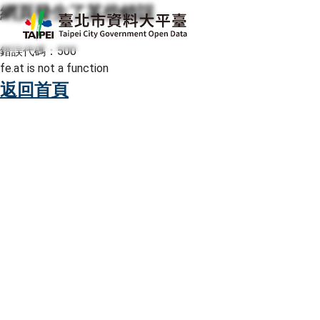
網頁發生了某些錯誤
跳至主要內容
臺北市資料大平臺
錯誤代碼：500
fe.at is not a function
返回首頁