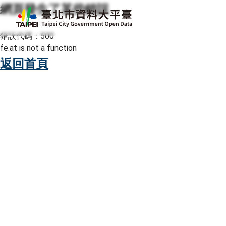
網頁發生了某些錯誤
跳至主要內容
臺北市資料大平臺
錯誤代碼：500
fe.at is not a function
返回首頁