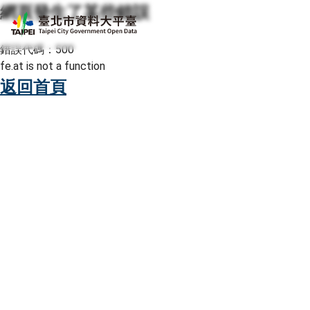
網頁發生了某些錯誤
跳至主要內容
臺北市資料大平臺
錯誤代碼：500
fe.at is not a function
返回首頁