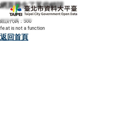
網頁發生了某些錯誤
跳至主要內容
臺北市資料大平臺
錯誤代碼：500
fe.at is not a function
返回首頁