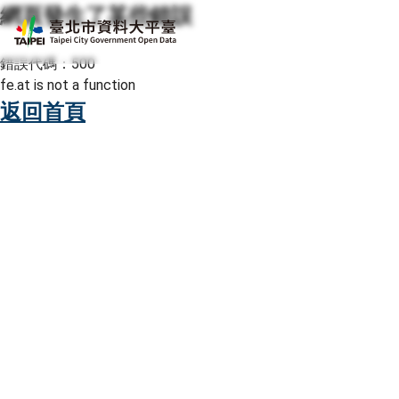
網頁發生了某些錯誤
跳至主要內容
臺北市資料大平臺
錯誤代碼：500
fe.at is not a function
返回首頁