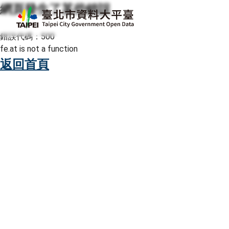
網頁發生了某些錯誤
跳至主要內容
臺北市資料大平臺
錯誤代碼：500
fe.at is not a function
返回首頁