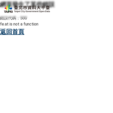
網頁發生了某些錯誤
跳至主要內容
臺北市資料大平臺
錯誤代碼：500
fe.at is not a function
返回首頁