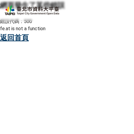
網頁發生了某些錯誤
跳至主要內容
臺北市資料大平臺
錯誤代碼：500
fe.at is not a function
返回首頁