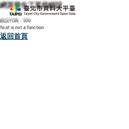
網頁發生了某些錯誤
跳至主要內容
臺北市資料大平臺
錯誤代碼：500
fe.at is not a function
返回首頁