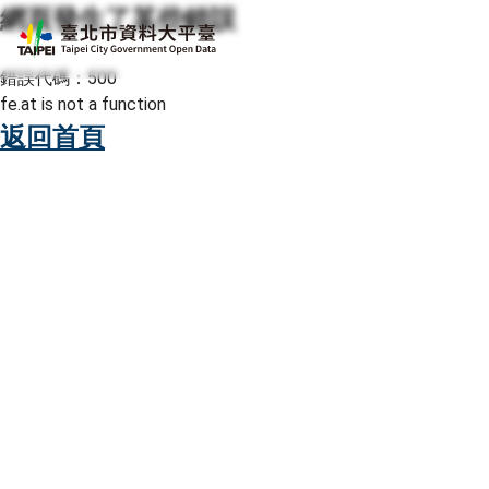
網頁發生了某些錯誤
跳至主要內容
臺北市資料大平臺
錯誤代碼：500
fe.at is not a function
返回首頁