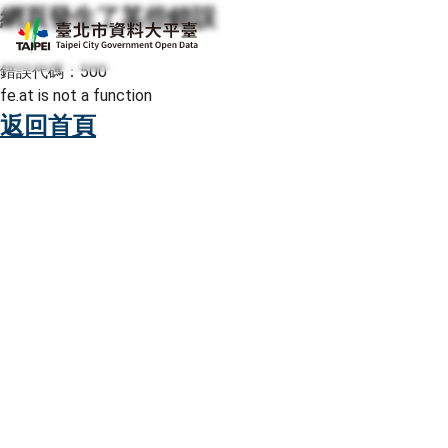
網頁發生了某些錯誤
跳至主要內容
臺北市資料大平臺
錯誤代碼：500
fe.at is not a function
返回首頁