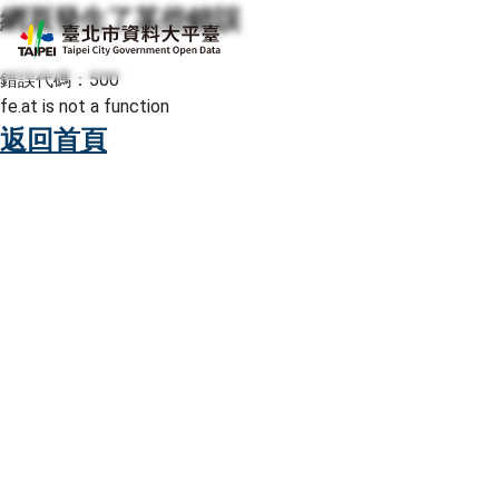
網頁發生了某些錯誤
跳至主要內容
臺北市資料大平臺
錯誤代碼：500
fe.at is not a function
返回首頁