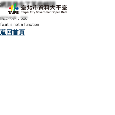
網頁發生了某些錯誤
跳至主要內容
臺北市資料大平臺
錯誤代碼：500
fe.at is not a function
返回首頁