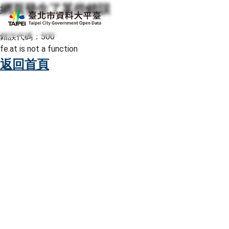
網頁發生了某些錯誤
跳至主要內容
臺北市資料大平臺
錯誤代碼：500
fe.at is not a function
返回首頁