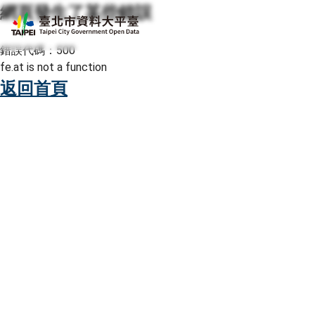
網頁發生了某些錯誤
跳至主要內容
臺北市資料大平臺
錯誤代碼：500
fe.at is not a function
返回首頁