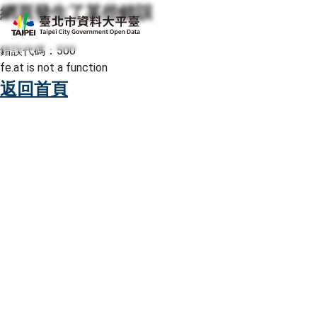
網頁發生了某些錯誤
跳至主要內容
臺北市資料大平臺
錯誤代碼：500
fe.at is not a function
返回首頁