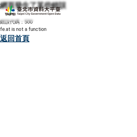
網頁發生了某些錯誤
跳至主要內容
臺北市資料大平臺
錯誤代碼：500
fe.at is not a function
返回首頁