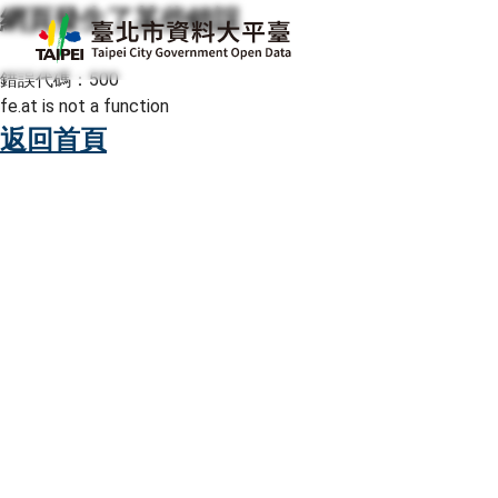
網頁發生了某些錯誤
跳至主要內容
臺北市資料大平臺
錯誤代碼：500
fe.at is not a function
返回首頁