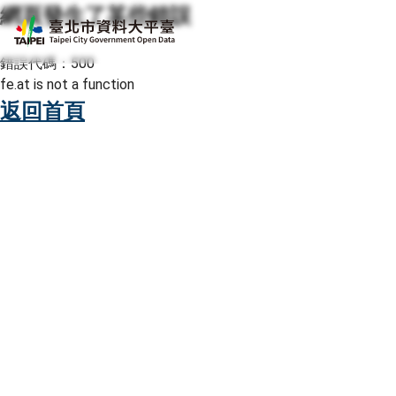
網頁發生了某些錯誤
跳至主要內容
臺北市資料大平臺
錯誤代碼：500
fe.at is not a function
返回首頁