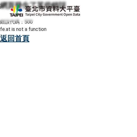
網頁發生了某些錯誤
跳至主要內容
臺北市資料大平臺
錯誤代碼：500
fe.at is not a function
返回首頁