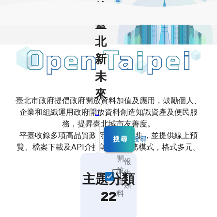
啟
臺
北
新
未
來
臺北市政府提倡政府開放資料加值及應用，鼓勵個人、
企業和組織運用政府開放資料創造知識資產及便民服
:::
務，提昇臺北城市友善度。
平臺收錄多項高品質政府開放資料集，並提供線上預
搜尋
請輸入檢索詞
進階搜尋
覽、檔案下載及API介接等多種服務模式，格式多元。
開
報
放
告
主題分類
資
類
料
22