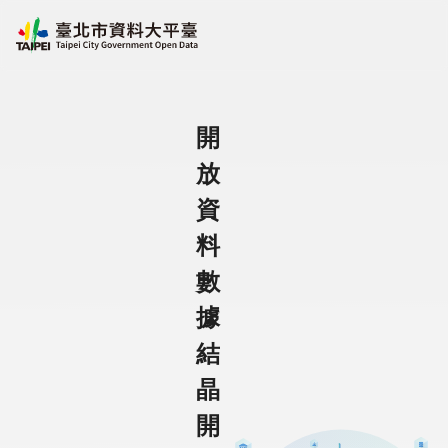
跳至主要內容
臺北市資料大平臺
開
放
資
料
數
據
結
晶
開