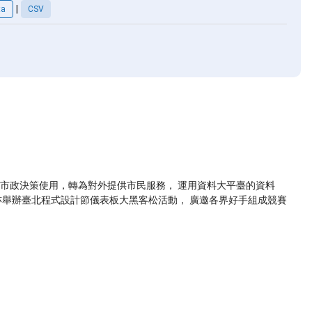
|
ta
CSV
內部市政決策使用，轉為對外提供市民服務， 運用資料大平臺的資料
舉辦臺北程式設計節儀表板大黑客松活動， 廣邀各界好手組成競賽