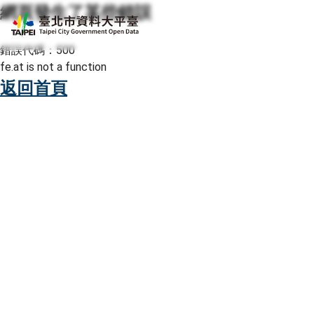
網頁發生了某些錯誤
跳至主要內容
臺北市資料大平臺
錯誤代碼：500
fe.at is not a function
返回首頁